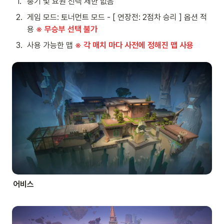
1
.
총기 및 요원 선택 제한 없음
2
.
게임 모드: 토너먼트 모드 - [ 연장전: 2점차 승리 ] 옵션 적
용 
※ 무승부 선택 불가
3
.
사용 가능한 맵 
※ 각 매치 마다 사전에 정해진 맵 사용
어비스