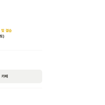
전 및 결승
(토)
버 카페