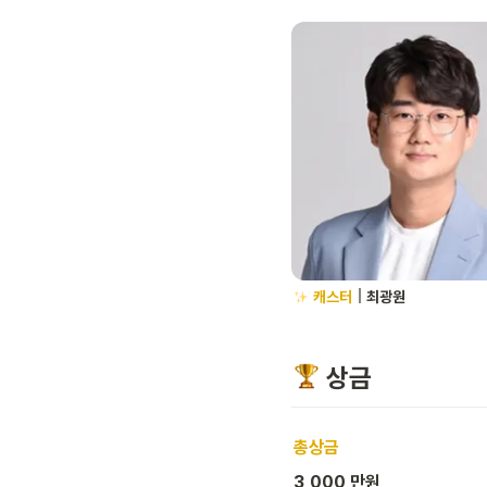
캐스터
| 
최광원
 상금
총상금
3,000 만원