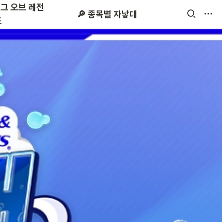
리그 오브 레전
 시즌2
스타크래프트
🔎 종목별 자낳대
드