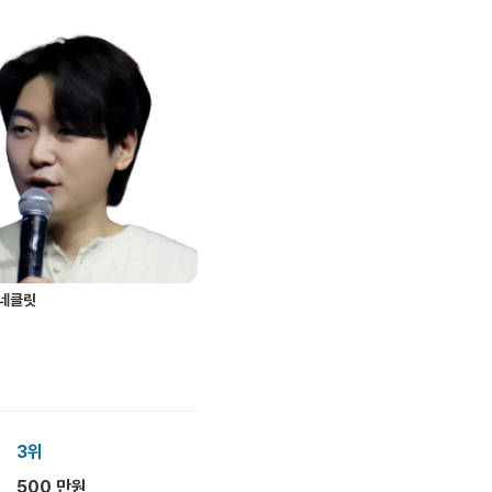
네클릿
3위
500 만원