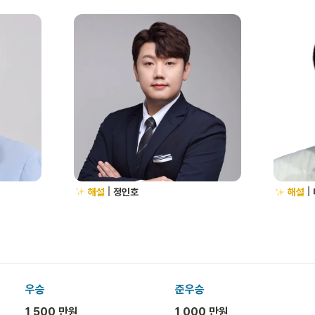
해설
 | 
정인호
해설
 | 
우승
준우승
1,500 만원
1,000 만원