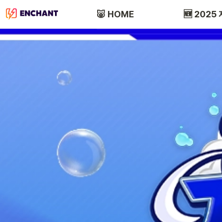
🐷 HOME
🆕 2025