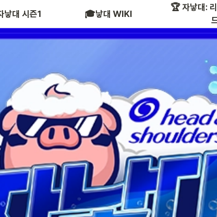
🏆 자낳대: 
참여 인플루언서
2022
 자낳대 시즌1
🎓낳대 WIKI