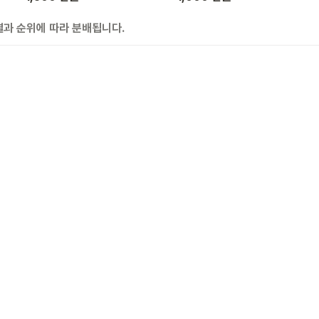
결과 순위에 따라 분배됩니다.
 개요
 규칙
트 라인업
트 이벤트