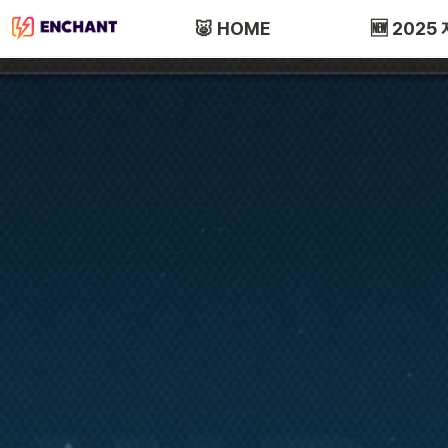
🐷 HOME
🆕 2025