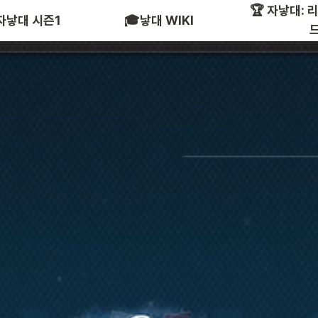
🏆 자낳대: 
참여 인플루언서
2022
 자낳대 시즌1
🎓낳대 WIKI