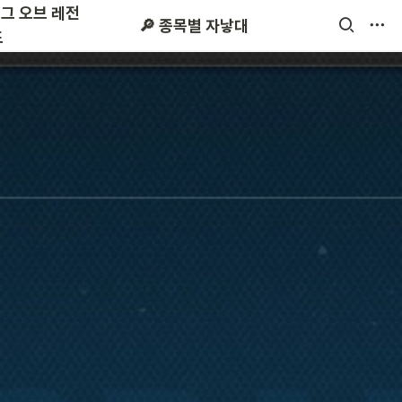
리그 오브 레전
 시즌2
스타크래프트
🔎 종목별 자낳대
드