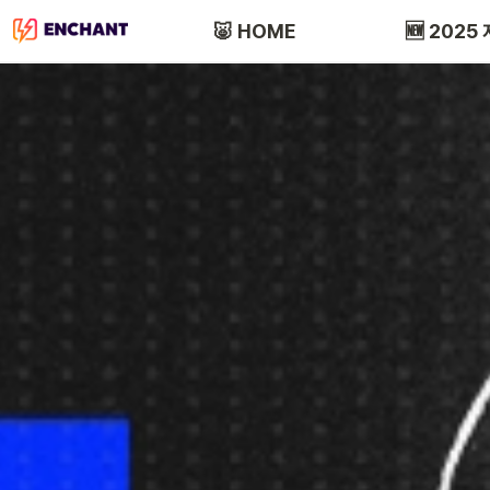
🐷 HOME
🆕 2025