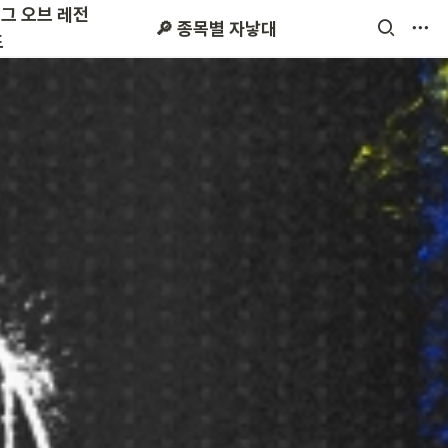
리그 오브 레전
 시즌2
스타크래프트
🔎 종목별 자낳대
드