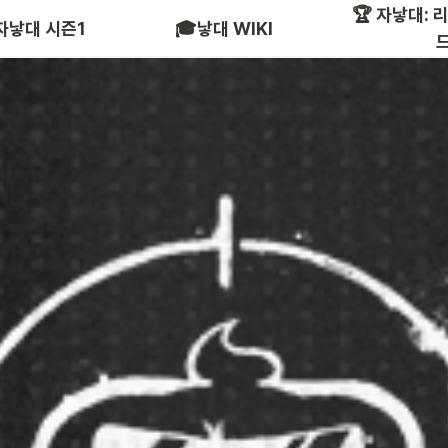
🏆 자낳대: 
참여 인플루언서
2022
 자낳대 시즌1
🎓낳대 WIKI