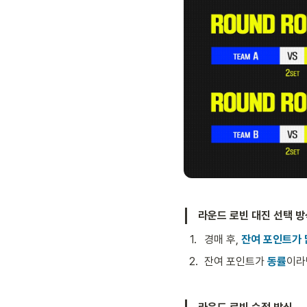
라운드 로빈 대진 선택 방
1
.
경매 후, 
잔여 포인트가 
2
.
잔여 포인트가 
동률
이라