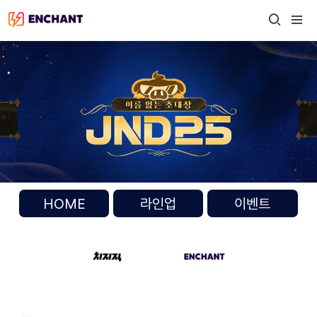
HOME
라인업
이벤트