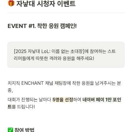
 자낳대 시청자 이벤트
EVENT #1. 
착한 응원 캠페인!
[2025 자낳대 LoL: 이름 없는 초대장]에 참여하는 스트
리머들에게 따뜻한 격려와 응원을 해주세요!
치지직 ENCHANT 채널 채팅창에 착한 응원을 남겨주시는 분 
중,
대회가 진행되는 날마다 
5명을 선정
하여 
네이버 페이 1만 포인
트
를 드립니다!
 참여 방법